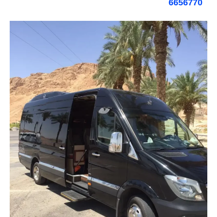
6656770