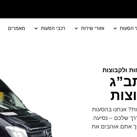
י הסעות
אזורי שירות
רכבי הסעות
מאמרים
ת ולקבוצות
תב”ג
צות
ת? אנחנו בהסעות
רך שלכם – נסיעה
בת קריוקי, הסעת VIP – אז איך אתם אוהבים את